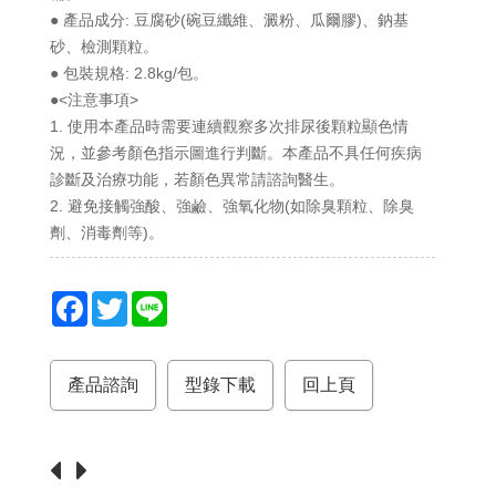
● 產品成分: 豆腐砂(碗豆纖維、澱粉、瓜爾膠)、鈉基
砂、檢測顆粒。
● 包裝規格: 2.8kg/包。
●<注意事項>
1. 使用本產品時需要連續觀察多次排尿後顆粒顯色情
況，並參考顏色指示圖進行判斷。本產品不具任何疾病
診斷及治療功能，若顏色異常請諮詢醫生。
2. 避免接觸強酸、強鹼、強氧化物(如除臭顆粒、除臭
劑、消毒劑等)。
F
T
L
a
w
i
c
i
n
e
t
e
產品諮詢
型錄下載
回上頁
b
t
o
e
o
r
k