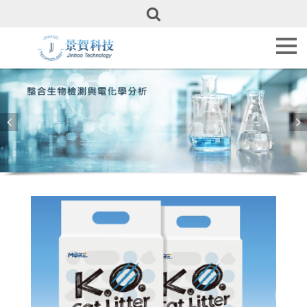
首
頁
服
務
項
目
產
品
介
紹
動
態
新
知
合