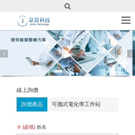
首
頁
服
務
項
目
產
品
介
紹
線上詢價
動
態
詢價產品
可攜式電化學工作站
新
知
※ (必填)
姓名
合